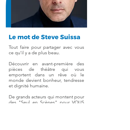
Le mot de Steve Suissa
Tout faire pour partager avec vous
ce qu’il y a de plus beau.
Découvrir en avant-première des
pièces de théâtre qui vous
emportent dans un rêve où le
monde devient bonheur, tendresse
et dignité humaine.
De grands acteurs qui montent pour
des "Seul en Scènes" pour VOUS
TOUS, qui oserons vous faire rire et
pleurer, qui vont oser être vrais, oser
vous tendre la main, oser ouvrir leurs
cœurs pour prononcer des paroles
qui font du bien.