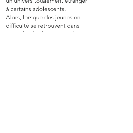
un univers totalement étranger
à certains adolescents.
Alors, lorsque des jeunes en
difficulté se retrouvent dans
une salle de classe et qu’ils
voient entrer Francis Huster,
leurs regards se croisent,
médusés.
Le professeur est bien décidé à
leur faire aimer le théâtre,
Molière, à leur apprendre à
aimer et à être aimé. Tout ce
qui leur semblait inaccessible
devient possible.