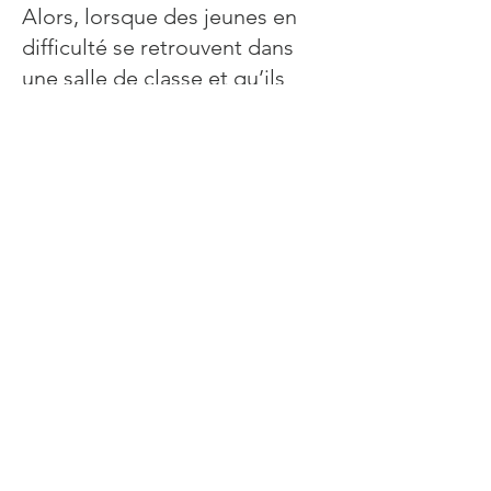
Alors, lorsque des jeunes en
difficulté se retrouvent dans
une salle de classe et qu’ils
voient entrer Francis Huster,
leurs regards se croisent,
médusés.
Le professeur est bien décidé à
leur faire aimer le théâtre,
Molière, à leur apprendre à
aimer et à être aimé. Tout ce
qui leur semblait inaccessible
devient possible.
RESERVER