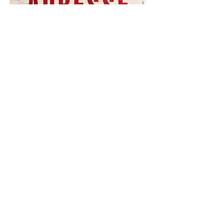
Dix-neuf lettres entre deux amis, un
Allemand et un Juif américain, à l’heure
de la montée du nazisme. Au fil de la
correspondance, le ton s'assèche entre
les deux amis. On assiste à l'idéologie
fasciste qui s'infiltre, à l'horreur qui
arrive…
Qui est le bon, qui est le méchant ?
Qu'aurions nous fait à leur place ? Le
courage suffit-il à contrer le courant ? Et
quand l'horreur advient, le pardon est-il